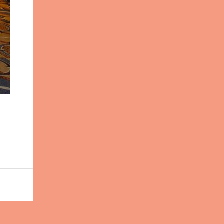
Photography Make-up: Tenedra
Garner V ito Emanuele got his start
working in visual display, contributing to
many of the fabulous window displays in
New York City. With an interest still ...