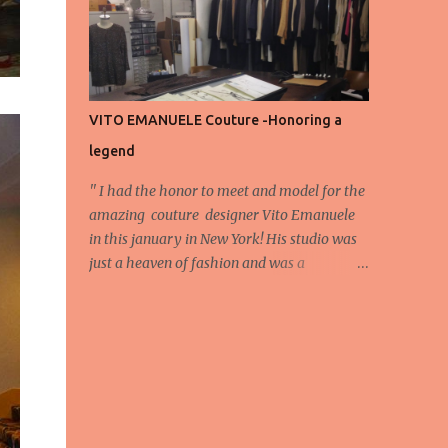
energy, eyes, and appreciation that make
the show what it is. A designer’s vision
doesn’t end at the first row. Fashion...
VITO EMANUELE Couture -Honoring a
legend
'' I had the honor to meet and model for the
amazing couture designer Vito Emanuele
in this january in New York! His studio was
just a heaven of fashion and was a
wonderful experience! Here we have some
behind scene pictures from this photo shoot
and for now we send the pictures from the
shoot to different publications to be publish!
The team: Designer:Vito Emanuele and his
stuff Coordonator of shoot:Mario
Bucceri Photos by:Mouhsine Idrissi