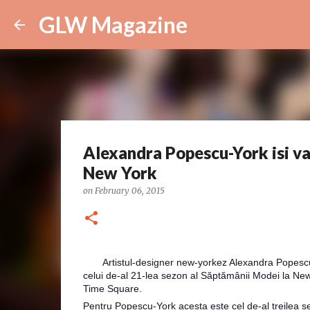
GLW Magazine
Alexandra Popescu-York isi va 
New York
on
February 06, 2015
Artistul-designer new-yorkez Alexandra Popescu-Yo
celui de-al 21-lea sezon al Săptămânii Modei la New
Time Square.
Pentru Popescu-York acesta este cel de-al treilea s