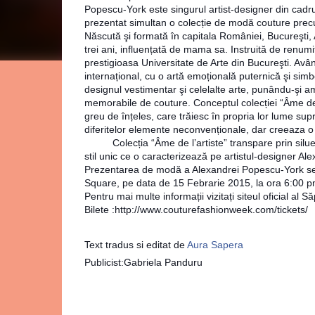
Popescu-York este singurul artist-designer din cadr
prezentat simultan o colecție de modă couture precum
Născută şi formată în capitala României, Bucureşti, 
trei ani, influențată de mama sa. Instruită de renumiți
prestigioasa Universitate de Arte din Bucureşti. Avâ
internațional, cu o artă emoțională puternică şi simb
designul vestimentar şi celelalte arte, punându-şi 
memorabile de couture. Conceptul colecției “Âme de l’
greu de înțeles, care trăiesc în propria lor lume sup
diferitelor elemente neconvenționale, dar creeaza o
Colecția “Âme de l’artiste” transpare prin siluete Ar
stil unic ce o caracterizează pe artistul-designer A
Prezentarea de modă a Alexandrei Popescu-York se 
Square, pe data de 15 Febrarie 2015, la ora 6:00 p
Pentru mai multe informații vizitați siteul oficial al
Bilete :http://www.couturefashionweek.com/tickets/
Text tradus si editat de
Aura Sapera
Publicist:Gabriela Panduru