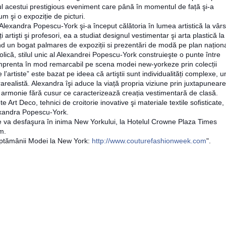
ul acestui prestigious eveniment care
până în momentul de față şi-a
 şi o expoziție de picturi.
Alexandra Popescu-York şi-a început călătoria în lumea artistică la vâr
 artişti şi profesori, ea a studiat designul vestimentar şi arta plastică la
nd un bogat palmares de expoziții si prezentări de modă pe plan naționa
olică, stilul unic al Alexandrei Popescu-York construieşte o punte între
amprenta în mod remarcabil pe scena modei new-yorkeze prin colecții
artiste” este bazat pe ideea că artiştii sunt individualități complexe, u
rarealistă. Alexandra îşi aduce la viață propria viziune prin juxtapunear
 armonie fără cusur ce caracterizează creația vestimentară de clasă.
t Deco, tehnici de croitorie inovative şi materiale textile sofisticate,
lexandra Popescu-York.
va desfaşura în inima New Yorkului, la Hotelul Crowne Plaza Times
m.
 Săptămânii Modei la New York:
http://www.couturefashionweek.com
".