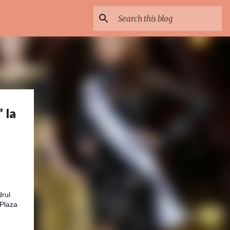
 la
drul
 Plaza