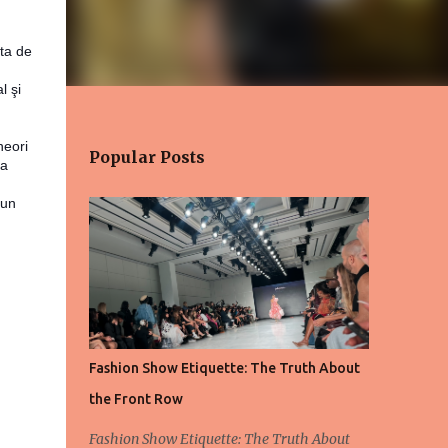
sta de
l şi
neori
Popular Posts
ea
 un
Fashion Show Etiquette: The Truth About
the Front Row
Fashion Show Etiquette: The Truth About