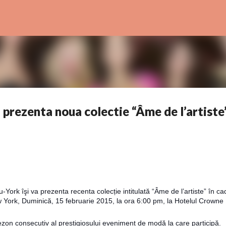
Skip to main content
prezenta noua colectie “Âme de l’artiste”
rk îşi va prezenta recenta colecție intitulată “Âme
de l’artiste” în ca
 York, Duminică, 15 februarie 2015, la ora 6:00 pm, la Hotelul Crowne
ezon consecutiv al prestigiosului eveniment de modă la care participă.