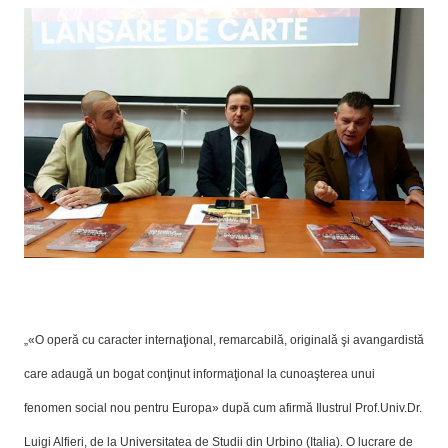
„«O operă cu caracter internaţional, remarcabilă, originală şi avangardistă
care adaugă un bogat conţinut informaţional la cunoaşterea unui
fenomen social nou pentru Europa» după cum afirmă Ilustrul Prof.Univ.Dr.
Luigi Alfieri, de la Universitatea de Studii din Urbino (Italia). O lucrare de