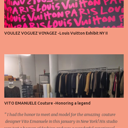
endless live-streaming, distracted chatter during the show —
these habits take away from the experience. A fashion show is not
a stage for ego. It’s a celebration of art, and the front row is a
privilege, not a playground. That said, let’s not forget an
important truth: every row matters. The second, the third, even
VOULEZ VOGUEZ VOYAGEZ -Louis Vuitton Exhibit NY II
the standing room — each seat carries energy, eyes, and
appreciation that make the show what it is. A designer’s vision
doesn’t end at the first row. Fashion...
VITO EMANUELE Couture -Honoring a legend
'' I had the honor to meet and model for the amazing couture
designer Vito Emanuele in this january in New York! His studio